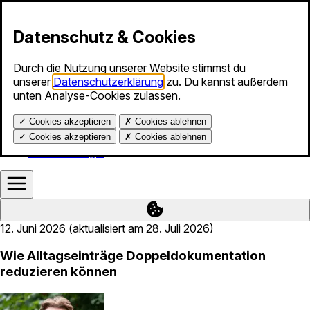
Zum Inhalt springen
Datenschutz & Cookies
Durch die Nutzung unserer Website stimmst du
Produkte
unserer
Datenschutzerklärung
zu. Du kannst außerdem
Info-Stunde
unten Analyse-Cookies zulassen.
Services
Blog
✓
Cookies akzeptieren
✗
Cookies ablehnen
Über uns
Hilfe
✓
Cookies akzeptieren
✗
Cookies ablehnen
Kalender-Login
12. Juni 2026 (aktualisiert am 28. Juli 2026)
Wie Alltagseinträge Doppeldokumentation
reduzieren können